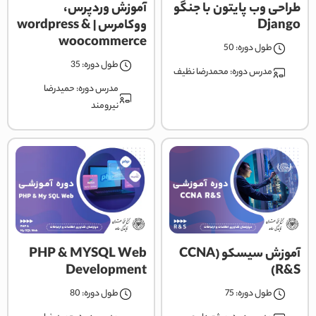
طراحی وب پایتون با جنگو
آموزش وردپرس،
Django
ووکامرس | wordpress &
woocommerce
طول دوره: 50
طول دوره: 35
مدرس دوره:
محمدرضا نظیف
مدرس دوره:
حمیدرضا
نیرومند
آموزش سیسکو (CCNA
PHP & MYSQL Web
Development
R&S)
طول دوره: 75
طول دوره: 80