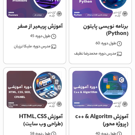
برنامه نویسی پایتون
آموزش پریمیر از صفر
(Python)
طول دوره: 45
طول دوره: 60
مدرس دوره:
ملیکا ترزبان
مدرس دوره:
محمدرضا نظیف
آموزش c++ & Algoritm
آموزش HTML, CSS
(پروژه محور)
(طراحی وب سایت)
طول دوره: 40
طول دوره: 58