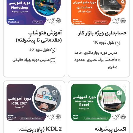
حسابداری ویژه بازار کار
آموزش فتوشاپ
(مقدماتی تا پیشرفته)
طول دوره: 110
طول دوره: 50
مدرس دوره:
بهار ذاکری
,
حامد
حاجتمند
,
رضا نصیری
,
محمود
مدرس دوره:
بهراد حقیقی
صفری
اکسل پیشرفته
ICDL 2 (پاور پوینت،